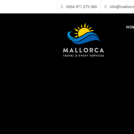
0034 971 273 360
info@mallorc
HO