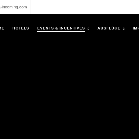
a-incoming.com
ME
HOTELS
EVENTS & INCENTIVES
AUSFLÜGE
IM