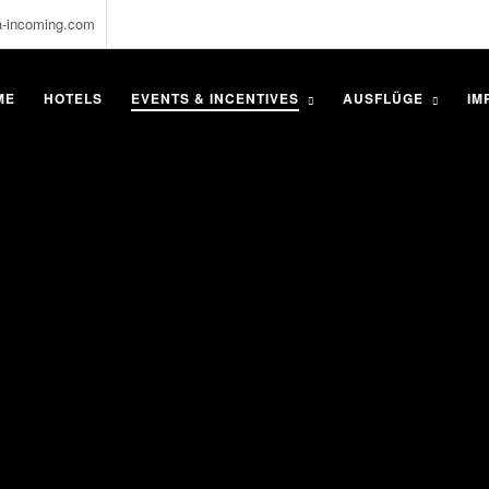
a-incoming.com
ME
HOTELS
EVENTS & INCENTIVES
AUSFLÜGE
IM