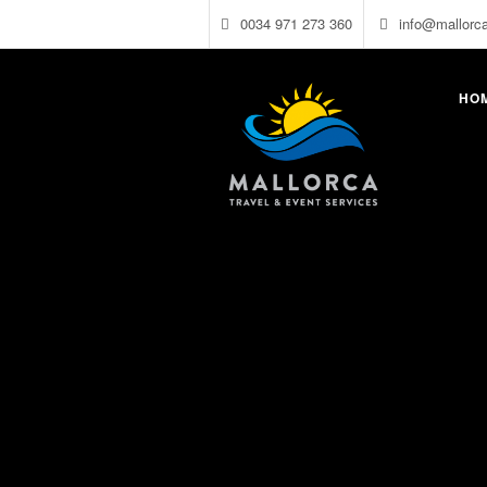
0034 971 273 360
info@mallorc
HO