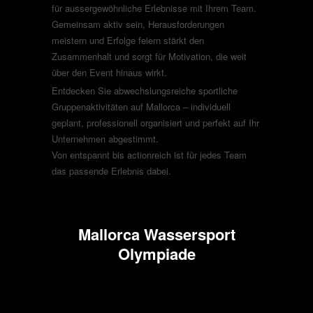
für aussergewöhnliche Erlebnisse mit Ihrem Team.
Gemeinsam aktiv sein, Herausforderungen
meistern und Erfolge feiern stärkt den
Zusammenhalt und sorgt für Motivation, die weit
über den Event hinaus wirkt.
Entdecken Sie abwechslungsreiche sportliche
Gruppenaktivitäten auf Mallorca – individuell
geplant, professionell organisiert und perfekt auf Ihr
Unternehmen abgestimmt.
Von entspannt bis actionreich ist für jedes Team
das passende Erlebnis dabei.
Mallorca Wassersport
Olympiade