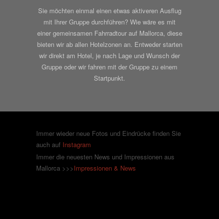
Sie möchten einmal einen etwas aktiveren Ausflug
mit Ihrer Gruppe durchführen? Wie wäre es mit
einer gemeinsamen Fahrradtour auf Mallorca, diese
bieten wir ab allen Hotelzonen an. Entweder starten
wir direkt am Hotel, je nach Lage und Wunsch der
Gruppe oder wir fahren mit der Gruppe zu einem
Startpunkt.
Immer wieder neue Fotos und Eindrücke finden Sie
auch auf
Instagram
Immer die neuesten News und Impressionen aus
Mallorca >>>
Impressionen & News
Datenschutz
Adresse