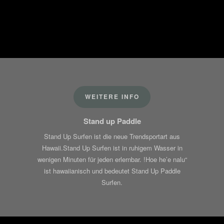
WEITERE INFO
Stand up Paddle
Stand Up Surfen ist die neue Trendsportart aus
Hawaii.Stand Up Surfen ist in ruhigem Wasser in
wenigen Minuten für jeden erlernbar. !Hoe he’e nalu“
ist hawaiianisch und bedeutet Stand Up Paddle
Surfen.