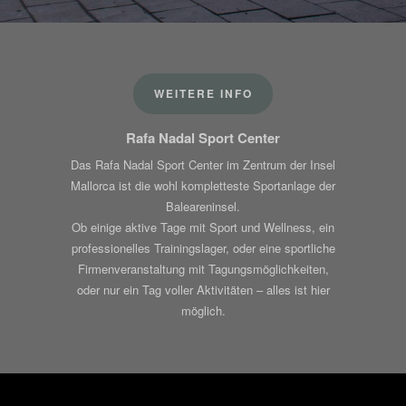
WEITERE INFO
Rafa Nadal Sport Center
Das Rafa Nadal Sport Center im Zentrum der Insel
Mallorca ist die wohl kompletteste Sportanlage der
Baleareninsel.
Ob einige aktive Tage mit Sport und Wellness, ein
professionelles Trainingslager, oder eine sportliche
Firmenveranstaltung mit Tagungsmöglichkeiten,
oder nur ein Tag voller Aktivitäten – alles ist hier
möglich.