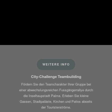
WEITERE INFO
City-Challenge Teambuilding
Fördern Sie den Teamcharakter Ihrer Gruppe bei
einer abwechslungsreichen Fussgängerrallye durch
die Inselhaupstadt Palma. Erleben Sie kleine
Gassen, Stadtpaläste, Kirchen und Patios abseits
der Touristenströme.