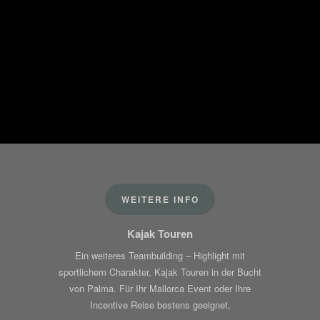
WEITERE INFO
Kajak Touren
Ein weiteres Teambuilding – Highlight mit
sportlichem Charakter, Kajak Touren in der Bucht
von Palma. Für Ihr Mallorca Event oder Ihre
Incentive Reise bestens geeignet,