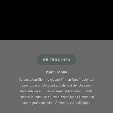
WEITERE INFO
Kart Trophy
Veranstalten Sie Ihre eigene Firmen Kart Trophy auf
einer grossen Outdoorkartbahn auf der Balearen
Insel Mallorca. Eines unserer beliebtesten Events
unserer Kunden ist es ein authentisches Rennen in
einem professionellen Ambiente zu realisieren.