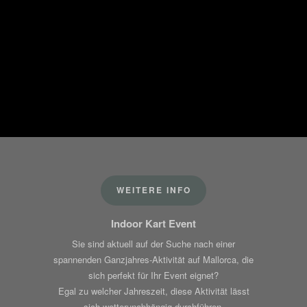
WEITERE INFO
Indoor Kart Event
Sie sind aktuell auf der Suche nach einer
spannenden Ganzjahres-Aktivität auf Mallorca, die
sich perfekt für Ihr Event eignet?
Egal zu welcher Jahreszeit, diese Aktivität lässt
sich wetterunabhängig durchführen.