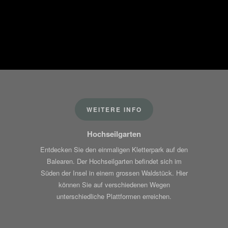
WEITERE INFO
Hochseilgarten
Entdecken Sie den einmaligen Kletterpark auf den
Balearen. Der Hochseilgarten befindet sich im
Süden der Insel in einem grossen Waldstück. Hier
können Sie auf verschiedenen Wegen
unterschiedliche Plattformen erreichen.