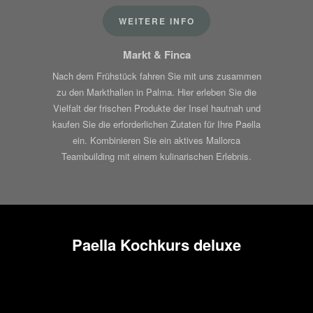
WEITERE INFO
Markt & Finca
Nach dem Frühstück fahren Sie mit uns zusammen
zu den Markthallen in Palma. Hier erleben Sie die
Vielfalt der frischen Produkte der Insel hautnah und
kaufen Sie die erforderlichen Zutaten für Ihre Paella
ein. Kombinieren Sie ein aktives Mallorca
Teambuilding mit einem kulinarischen Erlebnis.
Paella Kochkurs deluxe