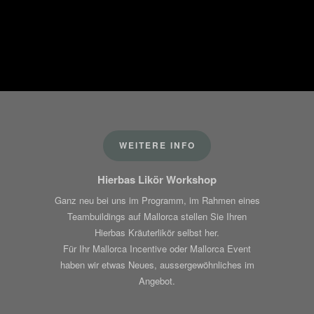
WEITERE INFO
Hierbas Likör Workshop
Ganz neu bei uns im Programm, im Rahmen eines
Teambuildings auf Mallorca stellen Sie Ihren
Hierbas Kräuterlikör selbst her.
Für Ihr Mallorca Incentive oder Mallorca Event
haben wir etwas Neues, aussergewöhnliches im
Angebot.