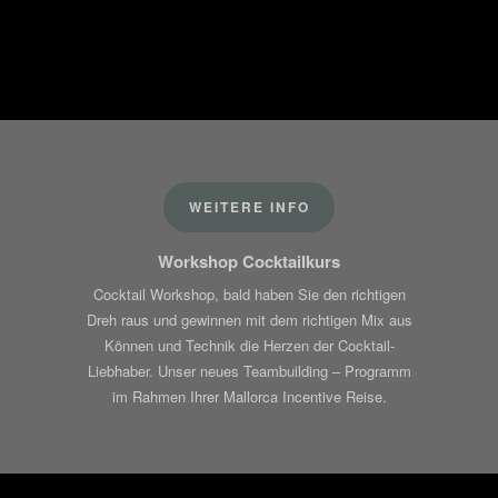
WEITERE INFO
Workshop Cocktailkurs
Cocktail Workshop, bald haben Sie den richtigen
Dreh raus und gewinnen mit dem richtigen Mix aus
Können und Technik die Herzen der Cocktail-
Liebhaber. Unser neues Teambuilding – Programm
im Rahmen Ihrer Mallorca Incentive Reise.