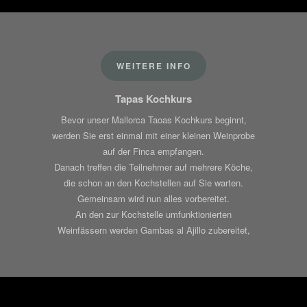
WEITERE INFO
Tapas Kochkurs
Bevor unser Mallorca Taoas Kochkurs beginnt,
werden Sie erst einmal mit einer kleinen Weinprobe
auf der Finca empfangen.
Danach treffen die Teilnehmer auf mehrere Köche,
die schon an den Kochstellen auf Sie warten.
Gemeinsam wird nun alles vorbereitet.
An den zur Kochstelle umfunktionierten
Weinfässern werden Gambas al Ajillo zubereitet,