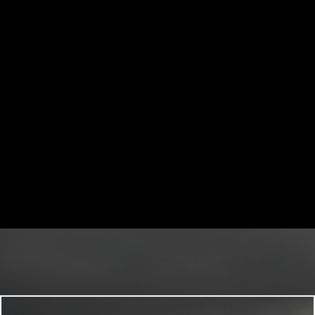
Ausflug zu einem unvergesslichen Höhepunkt Ihrer
Kreuzfahrt wird. Kontaktieren Sie uns gerne, um
Ihre Pläne zu besprechen und einen exklusiven
Ausflug ab Palma de Mallorca zu arrangieren.
Weitere Ausflüge für Gruppen >>>
Immer wieder neue Fotos und Eindrücke finden Sie
auch auf
Instagram >>>