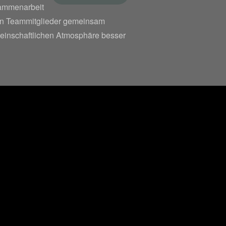
sammenarbeit
en Teammitglieder gemeinsam
meinschaftlichen Atmosphäre besser