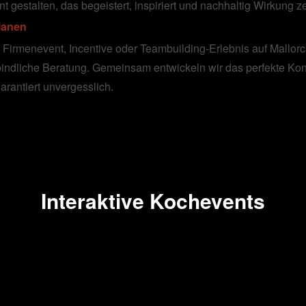
gestalten, das begeistert, inspiriert und nachhaltig Wirkung ze
planen
irmenevent, Incentive oder Teambuilding-Erlebnis auf Mallor
bindliche Beratung. Gemeinsam entwickeln wir das perfekte Konz
garantiert unvergesslich.
Interaktive Kochevents