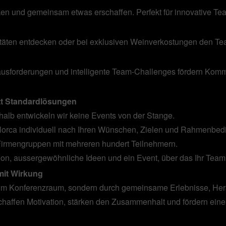
ken und gemeinsam etwas erschaffen. Perfekt für innovative Tea
täten entdecken oder bei exklusiven Weinverkostungen den T
ausforderungen und intelligente Team-Challenges fördern Komm
tt Standardlösungen
alb entwickeln wir keine Events von der Stange.
llorca individuell nach Ihren Wünschen, Zielen und Rahmenbed
Firmengruppen mit mehreren hundert Teilnehmern.
ion, aussergewöhnliche Ideen und ein Event, über das Ihr Team
 mit Wirkung
t im Konferenzraum, sondern durch gemeinsame Erlebnisse, He
affen Motivation, stärken den Zusammenhalt und fördern ein