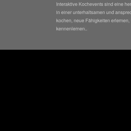
Interaktive Kochevents sind eine h
in einer unterhaltsamen und ansp
kochen, neue Fähigkeiten erlernen,
kennenlernen..