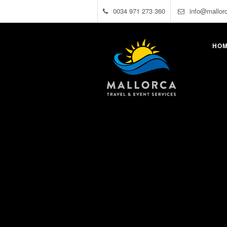
0034 971 273 360
info@mallor
HO