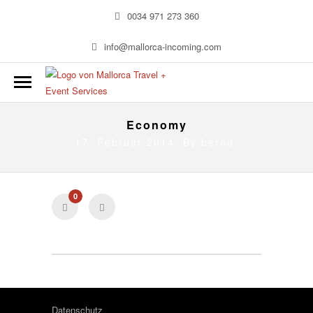
0034 971 273 360
info@mallorca-incoming.com
Economy
17. Februar 2014 By
bernd
0
Datenschutz