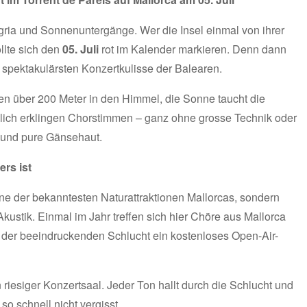
gria und Sonnenuntergänge. Wer die Insel einmal von ihrer
llte sich den
05. Juli
rot im Kalender markieren. Denn dann
 spektakulärsten Konzertkulisse der Balearen.
gen über 200 Meter in den Himmel, die Sonne taucht die
tzlich erklingen Chorstimmen – ganz ohne grosse Technik oder
k und pure Gänsehaut.
rs ist
eine der bekanntesten Naturattraktionen Mallorcas, sondern
 Akustik. Einmal im Jahr treffen sich hier Chöre aus Mallorca
der beeindruckenden Schlucht ein kostenloses Open-Air-
riesiger Konzertsaal. Jeder Ton hallt durch die Schlucht und
so schnell nicht vergisst.