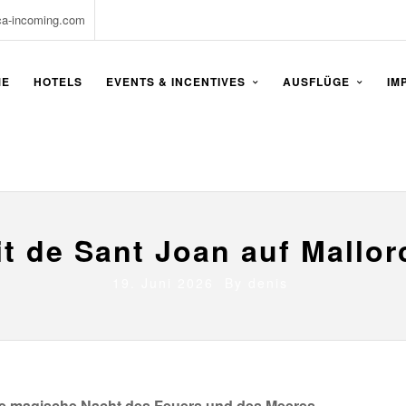
ca-incoming.com
ME
HOTELS
EVENTS & INCENTIVES
AUSFLÜGE
IM
it de Sant Joan auf Mallor
19. Juni 2026 By
denis
Die magische Nacht des Feuers und des Meeres