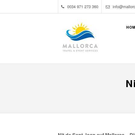
0034 971 273 360
info@mallor
HO
N
Nit de Sant Joan auf Mallorca – 