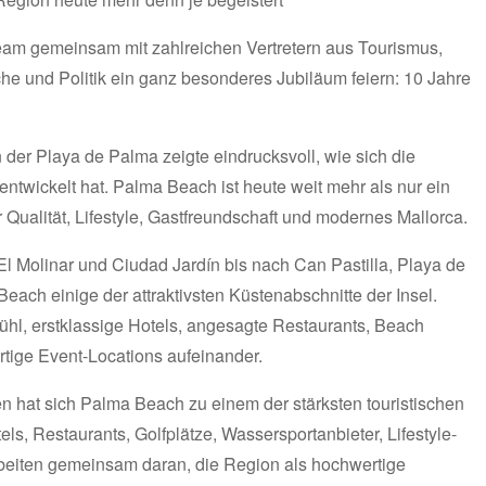
eam gemeinsam mit zahlreichen Vertretern aus Tourismus,
he und Politik ein ganz besonderes Jubiläum feiern: 10 Jahre
der Playa de Palma zeigte eindrucksvoll, wie sich die
twickelt hat. Palma Beach ist heute weit mehr als nur ein
r Qualität, Lifestyle, Gastfreundschaft und modernes Mallorca.
El Molinar und Ciudad Jardín bis nach Can Pastilla, Playa de
each einige der attraktivsten Küstenabschnitte der Insel.
ühl, erstklassige Hotels, angesagte Restaurants, Beach
rtige Event-Locations aufeinander.
n hat sich Palma Beach zu einem der stärksten touristischen
ls, Restaurants, Golfplätze, Wassersportanbieter, Lifestyle-
rbeiten gemeinsam daran, die Region als hochwertige