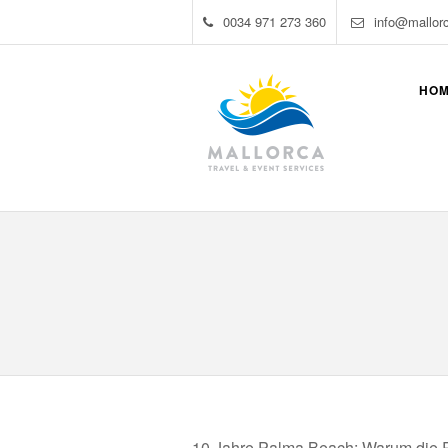
0034 971 273 360
info@mallor
HO
10 Jahre Palma Beach: Warum die R