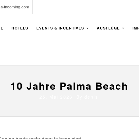
ca-incoming.com
ME
HOTELS
EVENTS & INCENTIVES
AUSFLÜGE
IM
10 Jahre Palma Beach
25. Mai 2026 By
denis
egion heute mehr denn je begeistert