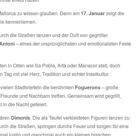
 Mallorca zu wissen glauben. Denn am
17. Januar
zeigt die
 nie kennenlernen.
rch die Straßen tanzen und der Duft von gegrillter
Antoni
– eines der ursprünglichsten und emotionalsten Feste
ten in Orten wie Sa Pobla, Artà oder Manacor statt, doch
Tag mit viel Herz, Tradition und echter Inselkultur.
 vielen Stadtvierteln die berühmten
Foguerons
– große
 Freunde und Nachbarn treffen. Gemeinsam wird gegrillt,
 in die Nacht gefeiert.
dären
Dimonis
. Die als Teufel verkleideten Figuren tanzen zu
urch die Straßen, springen durchs Feuer und sorgen für eine
 mal lustig und manchmal auch ein kleines bisschen