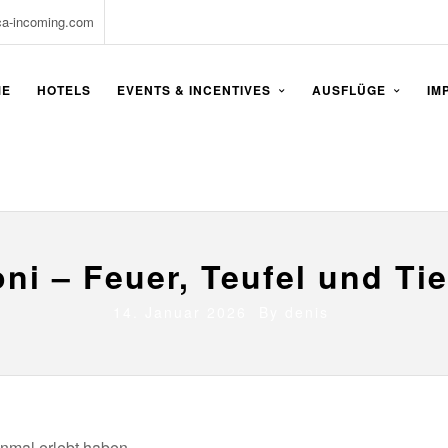
ca-incoming.com
ME
HOTELS
EVENTS & INCENTIVES
AUSFLÜGE
IM
ni – Feuer, Teufel und T
14. Januar 2026 By
denis
nmal erlebt haben