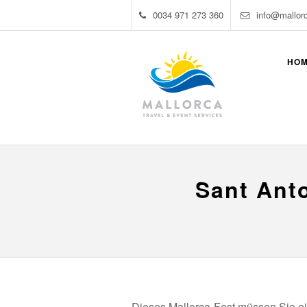
0034 971 273 360
info@mallor
HO
Sant Anto
Dieses Mallorca-Fest müssen Sie ei