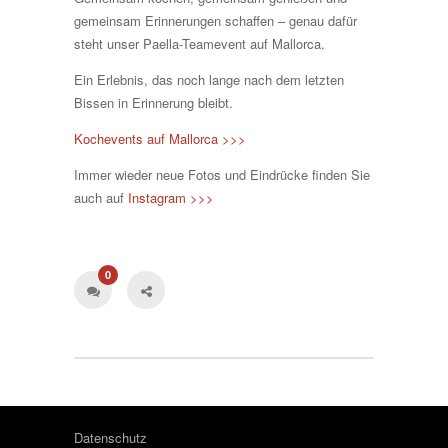
gemeinsam Erinnerungen schaffen – genau dafür
steht unser Paella-Teamevent auf Mallorca.
Ein Erlebnis, das noch lange nach dem letzten
Bissen in Erinnerung bleibt.
Kochevents auf Mallorca >>>
Immer wieder neue Fotos und Eindrücke finden Sie
auch auf
Instagram >>>
0
Datenschutz