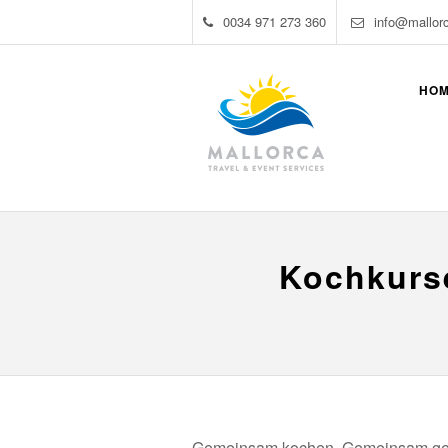
0034 971 273 360
info@mallor
HO
Kochkurse
Gemeinsam kochen. Gemeinsam ge