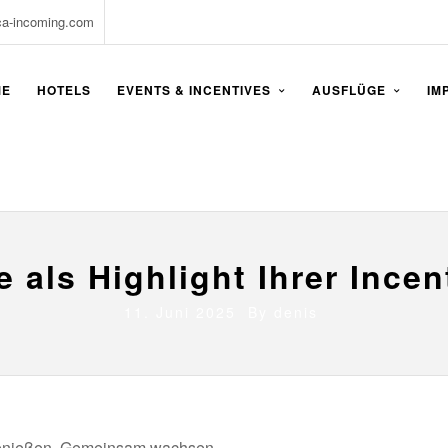
ca-incoming.com
ME
HOTELS
EVENTS & INCENTIVES
AUSFLÜGE
IM
 als Highlight Ihrer Incen
11. Juni 2025 By
denis
nießen. Gemeinsam wachsen.