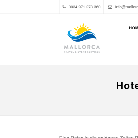
0034 971 273 360
info@mallor
HO
Hote
Eine Reise in die goldenen Zeiten 