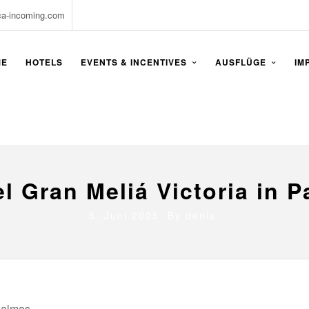
ca-incoming.com
ME
HOTELS
EVENTS & INCENTIVES
AUSFLÜGE
IM
l Gran Meliá Victoria in 
5. Juni 2025 By
denis
Palmas