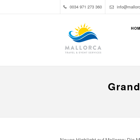
0034 971 273 360
info@mallor
HO
Grand
Neues Highlight auf Mallorca: Die Mo