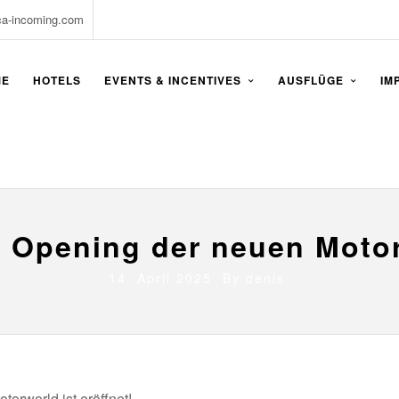
ca-incoming.com
ME
HOTELS
EVENTS & INCENTIVES
AUSFLÜGE
IM
 Opening der neuen Moto
14. April 2025 By
denis
torworld ist eröffnet!