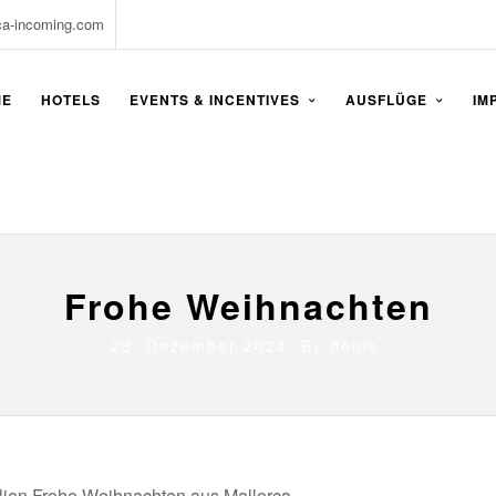
ca-incoming.com
ME
HOTELS
EVENTS & INCENTIVES
AUSFLÜGE
IM
Frohe Weihnachten
23. Dezember 2024 By
denis
lien Frohe Weihnachten aus Mallorca.