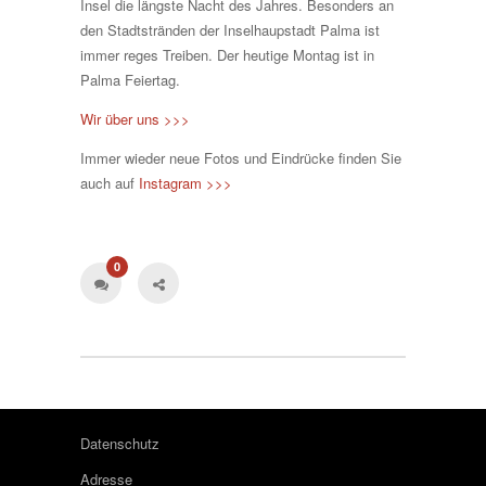
Insel die längste Nacht des Jahres. Besonders an
den Stadtstränden der Inselhaupstadt Palma ist
immer reges Treiben. Der heutige Montag ist in
Palma Feiertag.
Wir über uns >>>
Immer wieder neue Fotos und Eindrücke finden Sie
auch auf
Instagram >>>
0
Datenschutz
Adresse