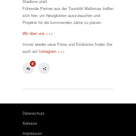
Stadions statt.
Führende Partner aus der Touristik Mallorcas traffen
sich hier, um Neuigkeiten auszutauchen und
Projekte für die kommenden Jahre zu planen.
Wir über uns >>>
Immer wieder neue Fotos und Eindrücke finden Sie
auch auf
Instagram >>>
0
Datenschutz
Adresse
Impressum