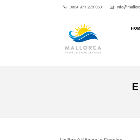
0034 971 273 360
info@mallor
HO
E
Heilige 3 Könige in Spanien