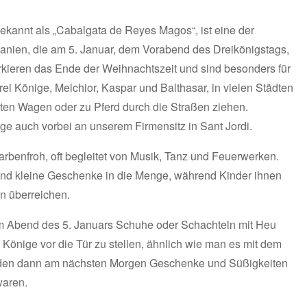
ekannt als „Cabalgata de Reyes Magos“, ist eine der
panien, die am 5. Januar, dem Vorabend des Dreikönigstags,
markieren das Ende der Weihnachtszeit und sind besonders für
rei Könige, Melchior, Kaspar und Balthasar, in vielen Städten
ten Wagen oder zu Pferd durch die Straßen ziehen.
e auch vorbei an unserem Firmensitz in Sant Jordi.
farbenfroh, oft begleitet von Musik, Tanz und Feuerwerken.
und kleine Geschenke in die Menge, während Kinder ihnen
n überreichen.
, am Abend des 5. Januars Schuhe oder Schachteln mit Heu
 Könige vor die Tür zu stellen, ähnlich wie man es mit dem
inden dann am nächsten Morgen Geschenke und Süßigkeiten
waren.