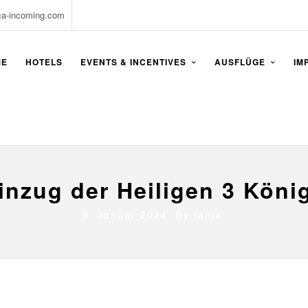
ca-incoming.com
ME
HOTELS
EVENTS & INCENTIVES
AUSFLÜGE
IM
inzug der Heiligen 3 Köni
6. Januar 2024 By
tanja