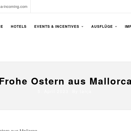
ca-incoming.com
ME
HOTELS
EVENTS & INCENTIVES
AUSFLÜGE
IM
Frohe Ostern aus Mallorc
5. April 2023 By
tanja
tern aus Mallorca.