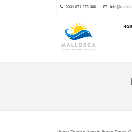
0034 971 273 360
info@mallor
HO
Unser Team wünscht Ihnen Frohe Os