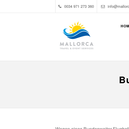
0034 971 273 360
info@mallor
HO
B
Wegen eines Bundesweiter Flughafe