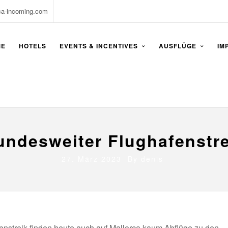
ca-incoming.com
ME
HOTELS
EVENTS & INCENTIVES
AUSFLÜGE
IM
undesweiter Flughafenstre
27. März 2023 By
denis
nstreik finden heute auch auf Mallorca kaum Abflüge zu den