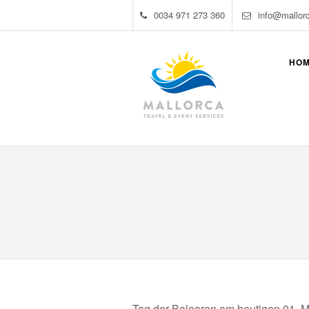
0034 971 273 360
info@mallor
HO
Tag der Balearen am heutigen 01. M