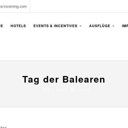
ca-incoming.com
ME
HOTELS
EVENTS & INCENTIVES
AUSFLÜGE
IM
Tag der Balearen
1. März 2023 By
tanja
ärz.