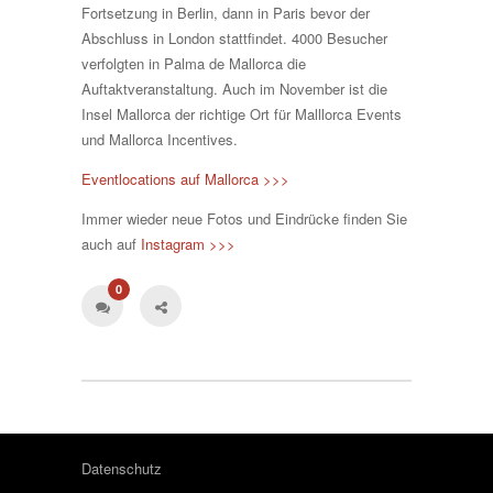
Fortsetzung in Berlin, dann in Paris bevor der
Abschluss in London stattfindet. 4000 Besucher
verfolgten in Palma de Mallorca die
Auftaktveranstaltung. Auch im November ist die
Insel Mallorca der richtige Ort für Malllorca Events
und Mallorca Incentives.
Eventlocations auf Mallorca >>>
Immer wieder neue Fotos und Eindrücke finden Sie
auch auf
Instagram >>>
0
Datenschutz