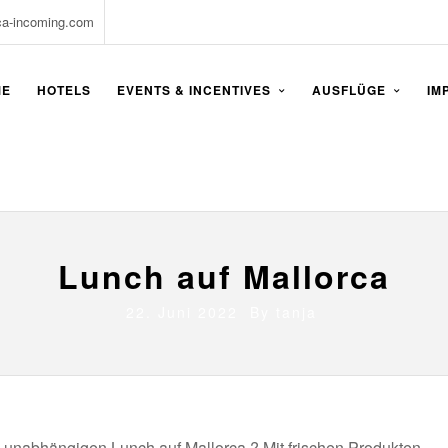
ca-incoming.com
ME
HOTELS
EVENTS & INCENTIVES
AUSFLÜGE
IM
Lunch auf Mallorca
22. Juni 2022 By
tanja
 unabhängigen Lunch auf Mallorca ? Mit frischen Produkten