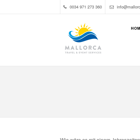
0034 971 273 360
info@mallor
HO
Wie wäre es mit einem Jahreszeiten