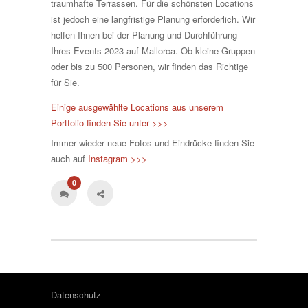
traumhafte Terrassen. Für die schönsten Locations
ist jedoch eine langfristige Planung erforderlich. Wir
helfen Ihnen bei der Planung und Durchführung
Ihres Events 2023 auf Mallorca. Ob kleine Gruppen
oder bis zu 500 Personen, wir finden das Richtige
für Sie.
Einige ausgewählte Locations aus unserem
Portfolio finden Sie unter >>>
Immer wieder neue Fotos und Eindrücke finden Sie
auch auf
Instagram >>>
0
Datenschutz