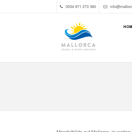
0034 971 273 360
info@mallor
HO
Mandelblüte auf Mallorca, in weiten 