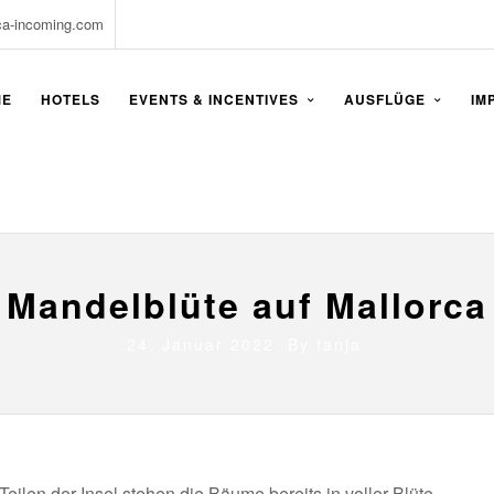
ca-incoming.com
ME
HOTELS
EVENTS & INCENTIVES
AUSFLÜGE
IM
Mandelblüte auf Mallorca
24. Januar 2022 By
tanja
Teilen der Insel stehen die Bäume bereits in voller Blüte