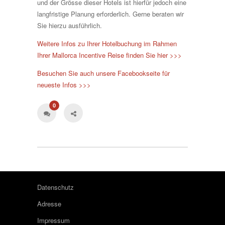
und der Grösse dieser Hotels ist hierfür jedoch eine
langfristige Planung erforderlich. Gerne beraten wir
Sie hierzu ausführlich.
Weitere Infos zu Ihrer Hotelbuchung im Rahmen
Ihrer Mallorca Incentive Reise finden Sie hier >>>
Besuchen Sie auch unsere Facebookseite für
neueste Infos >>>
0
Datenschutz
Adresse
Impressum