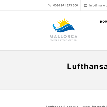
0034 971 273 360
info@mallor
HO
Lufthansa
Lufthansa fliegt mit Jumbo Jet nach