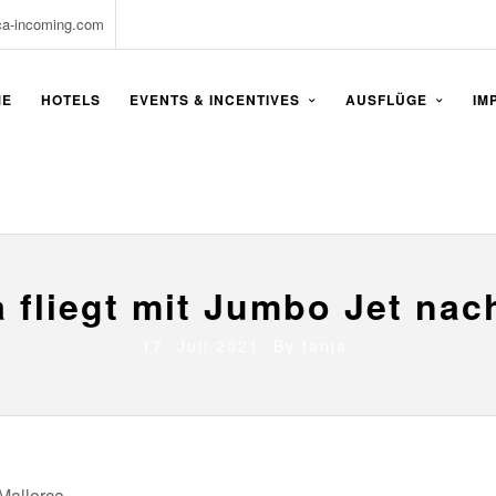
ca-incoming.com
ME
HOTELS
EVENTS & INCENTIVES
AUSFLÜGE
IM
 fliegt mit Jumbo Jet nac
17. Juli 2021 By
tanja
 Mallorca