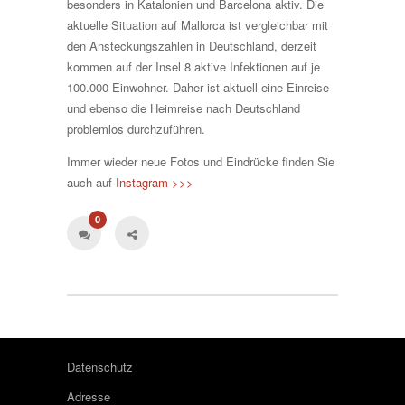
besonders in Katalonien und Barcelona aktiv. Die
aktuelle Situation auf Mallorca ist vergleichbar mit
den Ansteckungszahlen in Deutschland, derzeit
kommen auf der Insel 8 aktive Infektionen auf je
100.000 Einwohner. Daher ist aktuell eine Einreise
und ebenso die Heimreise nach Deutschland
problemlos durchzuführen.
Immer wieder neue Fotos und Eindrücke finden Sie
auch auf
Instagram >>>
0
Datenschutz
Adresse