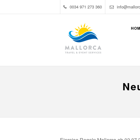
0034 971 273 360
info@mallor
HO
Neu
Einreise Regeln Mallorca ab 02.07.