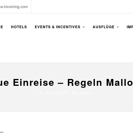
ca-incoming.com
ME
HOTELS
EVENTS & INCENTIVES
AUSFLÜGE
IM
e Einreise – Regeln Mall
3. Juli 2020 By
tanja
20