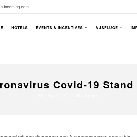
ca-incoming.com
ME
HOTELS
EVENTS & INCENTIVES
AUSFLÜGE
IM
ronavirus Covid-19 Stand 
20. April 2020 By
tanja
mzustand mit den dazugehörigen Ausgangssperren erneut bis