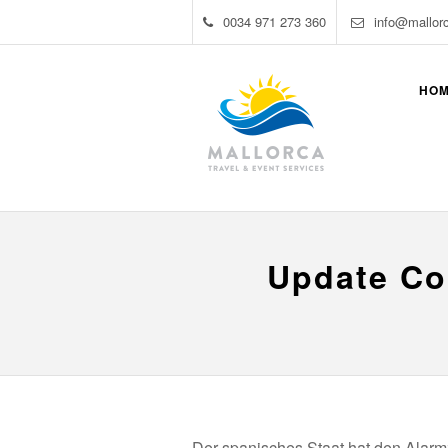
0034 971 273 360
info@mallor
HO
Update Co
Der spanisches Staat hat den Alar