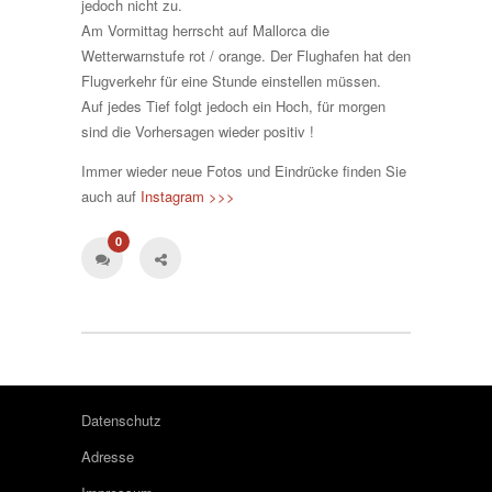
jedoch nicht zu.
Am Vormittag herrscht auf Mallorca die
Wetterwarnstufe rot / orange. Der Flughafen hat den
Flugverkehr für eine Stunde einstellen müssen.
Auf jedes Tief folgt jedoch ein Hoch, für morgen
sind die Vorhersagen wieder positiv !
Immer wieder neue Fotos und Eindrücke finden Sie
auch auf
Instagram >>>
0
Datenschutz
Adresse