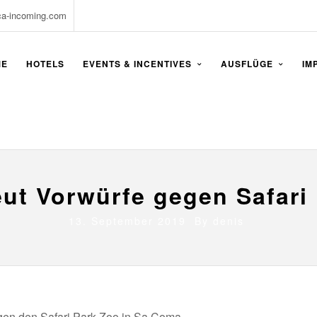
ca-incoming.com
ME
HOTELS
EVENTS & INCENTIVES
AUSFLÜGE
IM
ut Vorwürfe gegen Safari
13. September 2019 By
denis
gen den Safari Park Zoo in Sa Coma.