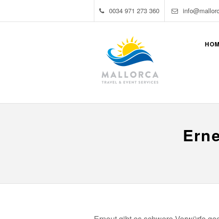
0034 971 273 360
info@mallor
HO
Erne
Erneut gibt es schwere Vorwürfe ge