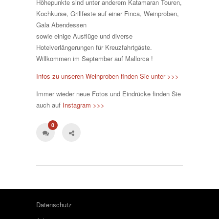
Höhepunkte sind unter anderem Katamaran Touren,
Kochkurse, Grillfeste auf einer Finca, Weinproben,
Gala Abendessen
sowie einige Ausflüge und diverse
Hotelverlängerungen für Kreuzfahrtgäste.
Willkommen im September auf Mallorca !
Infos zu unseren Weinproben finden Sie unter >>>
Immer wieder neue Fotos und Eindrücke finden Sie
auch auf
Instagram >>>
0
Datenschutz