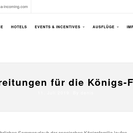
ca-incoming.com
ME
HOTELS
EVENTS & INCENTIVES
AUSFLÜGE
IM
reitungen für die Königs-F
11. Juli 2019 By
denis
jährlichen Sommerurlaub der spanischen Königsfamilie laufen