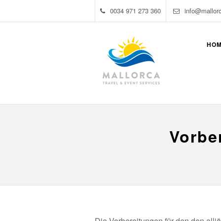
0034 971 273 360
info@mallor
HO
Vorbe
Die Vorbereitungen für den den all