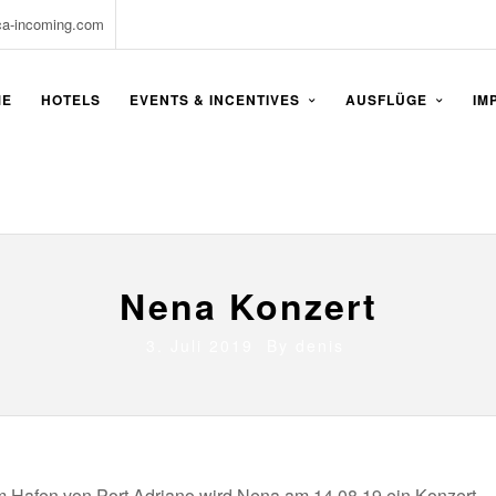
ca-incoming.com
ME
HOTELS
EVENTS & INCENTIVES
AUSFLÜGE
IM
Nena Konzert
3. Juli 2019 By
denis
Hafen von Port Adriano wird Nena am 14.08.19 ein Konzert