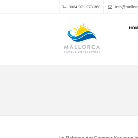
0034 971 273 360
info@mallor
HO
Im Rahmen der Sommer Konzerte im 