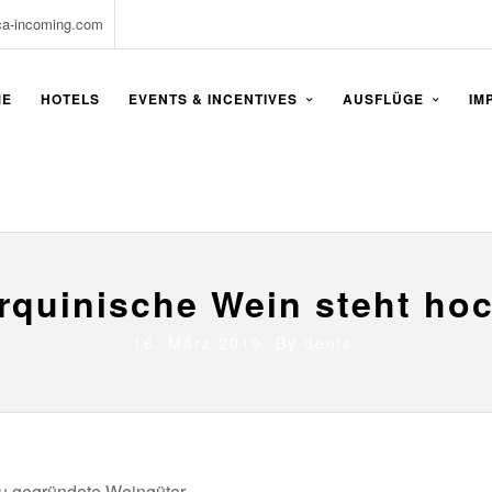
ca-incoming.com
ME
HOTELS
EVENTS & INCENTIVES
AUSFLÜGE
IM
rquinische Wein steht ho
16. März 2019 By
denis
u gegründete Weingüter,