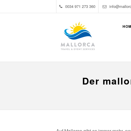
0034 971 273 360
info@mallor
HO
Der mallo
Auf Mallorca gibt es immer mehr ne