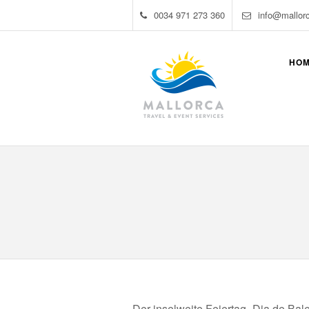
0034 971 273 360
info@mallor
HO
Der inselweite Feiertag „Dia de Bal