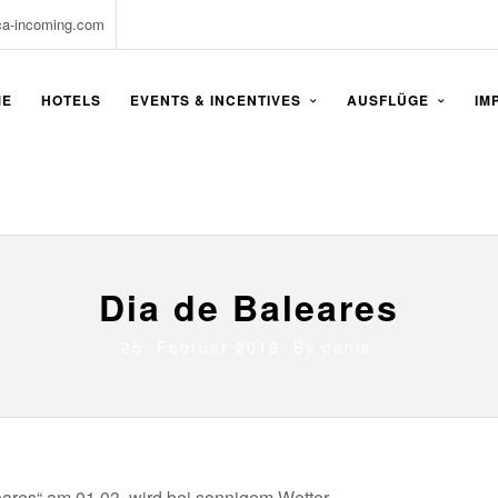
ca-incoming.com
ME
HOTELS
EVENTS & INCENTIVES
AUSFLÜGE
IM
Dia de Baleares
25. Februar 2019 By
denis
eares“ am 01.03. wird bei sonnigem Wetter