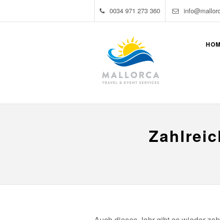
0034 971 273 360
info@mallor
HO
Zahlreic
Auch dieses Jahr gibt es wieder za