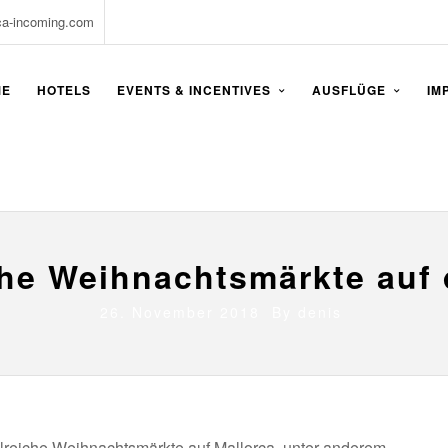
ca-incoming.com
ME
HOTELS
EVENTS & INCENTIVES
AUSFLÜGE
IM
he Weihnachtsmärkte auf 
26. November 2018 By
denis
hlreiche Weihnachtsmärkte auf Mallorca, unter anderem