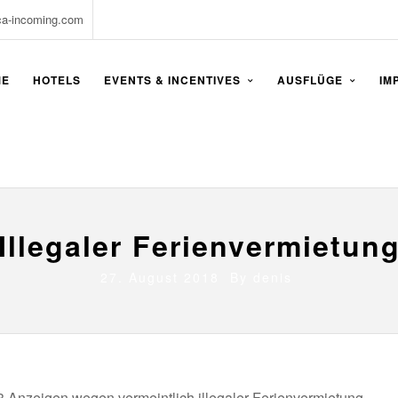
ca-incoming.com
ME
HOTELS
EVENTS & INCENTIVES
AUSFLÜGE
IM
Illegaler Ferienvermietun
27. August 2018 By
denis
3 Anzeigen wegen vermeintlich illegaler Ferienvermietung