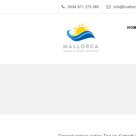
0034 971 273 360
info@mallor
HO
Derzeit gehen jeden Tag im Schnitt 