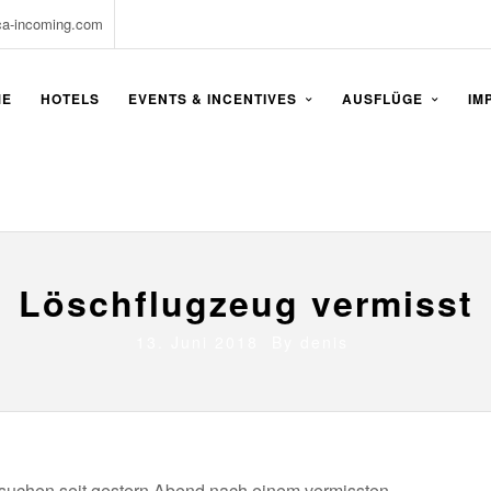
ca-incoming.com
ME
HOTELS
EVENTS & INCENTIVES
AUSFLÜGE
IM
Löschflugzeug vermisst
13. Juni 2018 By
denis
 suchen seit gestern Abend nach einem vermissten