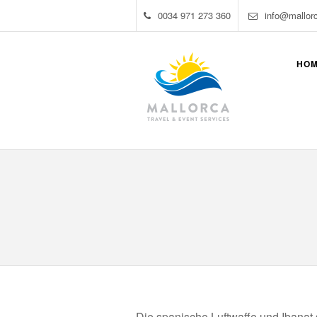
0034 971 273 360
info@mallor
HO
Die spanische Luftwaffe und Ibanat