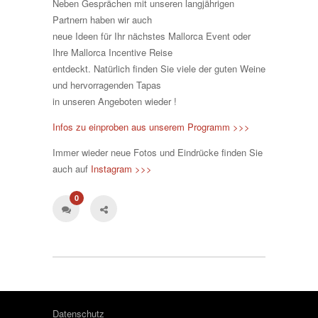
Neben Gesprächen mit unseren langjährigen
Partnern haben wir auch
neue Ideen für Ihr nächstes Mallorca Event oder
Ihre Mallorca Incentive Reise
entdeckt. Natürlich finden Sie viele der guten Weine
und hervorragenden Tapas
in unseren Angeboten wieder !
Infos zu einproben aus unserem Programm >>>
Immer wieder neue Fotos und Eindrücke finden Sie
auch auf
Instagram >>>
0
Datenschutz