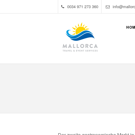
0034 971 273 360
info@mallor
HO
Der zweite gastronomische Markt i