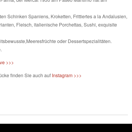
en Schinken Spaniens, Kroketten, Frittiertes a la Andalusien,
ianten, Fleisch, italienische Porchettas, Sushi, exquisite
tsbewusste,Meeresfrüchte oder Dessertspezialitäten.
.
ive >>>
ücke finden Sie auch auf
Instagram >>>