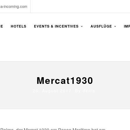
ca-incoming.com
ME
HOTELS
EVENTS & INCENTIVES
AUSFLÜGE
IM
Mercat1930
20. August 2017 By
denis
n Palma, der Mercat 1930 am Paseo Marítimo hat am