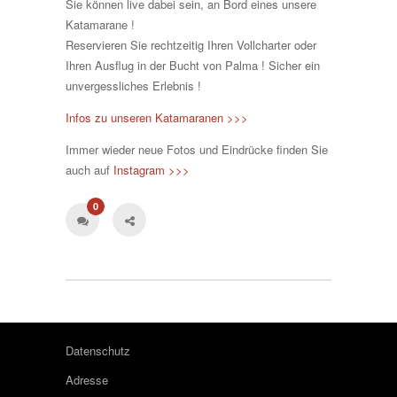
Sie können live dabei sein, an Bord eines unsere
Katamarane !
Reservieren Sie rechtzeitig Ihren Vollcharter oder
Ihren Ausflug in der Bucht von Palma ! Sicher ein
unvergessliches Erlebnis !
Infos zu unseren Katamaranen >>>
Immer wieder neue Fotos und Eindrücke finden Sie
auch auf
Instagram >>>
0
Datenschutz
Adresse