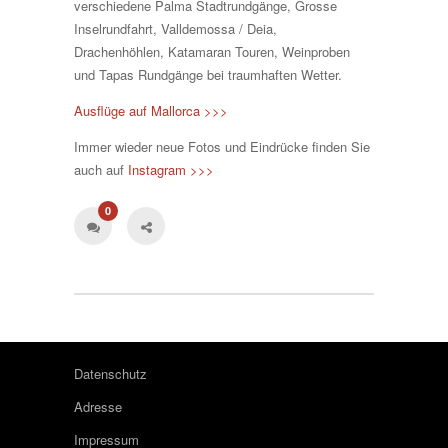
verschiedene Palma Stadtrundgänge, Grosse
Inselrundfahrt, Valldemossa / Deia,
Drachenhöhlen, Katamaran Touren, Weinproben
und Tapas Rundgänge bei traumhaften Wetter.
Ausflüge auf Mallorca >>>
Immer wieder neue Fotos und Eindrücke finden Sie
auch auf
Instagram >>>
0
Datenschutz
Adresse
Impressum