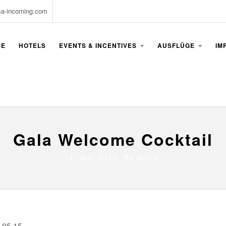
ca-incoming.com
ME
HOTELS
EVENTS & INCENTIVES
AUSFLÜGE
IM
Gala Welcome Cocktail
14. Mai 2015 By
denis
.05.15,