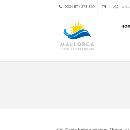
0034 971 273 360
info@mallor
HO
400 Gäste haben gestern Abend, 14