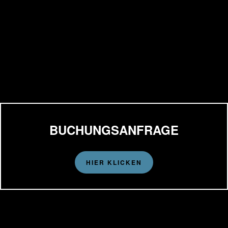
BUCHUNGSANFRAGE
HIER KLICKEN