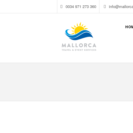
0034 971 273 360
info@mallorc
HO