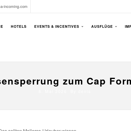
ca-incoming.com
ME
HOTELS
EVENTS & INCENTIVES
AUSFLÜGE
IM
sensperrung zum Cap For
8. Mai 2026 By
denis
as sollten Mallorca-Urlauber wissen