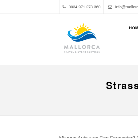
0034 971 273 360
info@mallor
HO
Stras
Mit dem Auto zum Cap Formentor? D