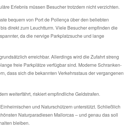
uläre Erlebnis müssen Besucher trotzdem nicht verzichten.
Gäste bequem von Port de Pollença über den beliebten
bis direkt zum Leuchtturm. Viele Besucher empfinden die
tspannter, da die nervige Parkplatzsuche und lange
rundsätzlich erreichbar. Allerdings wird die Zufahrt streng
, solange freie Parkplätze verfügbar sind. Moderne Schranken-
ern, dass sich die bekannten Verkehrsstaus der vergangenen
em weiterfährt, riskiert empfindliche Geldstrafen.
inheimischen und Naturschützern unterstützt. Schließlich
chönsten Naturparadiesen Mallorcas – und genau das soll
halten bleiben.